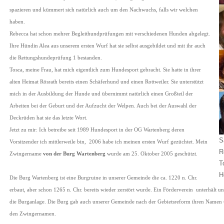
spazieren und kümmert sich natürlich auch um den Nachwuchs, falls wir welchen
haben.
Rebecca hat schon mehrer Begleithundprüfungen mit verschiedenen Hunden abgelegt.
Ihre Hündin Alea aus unserem ersten Wurf hat sie selbst ausgebildet und mit ihr auch
die Rettungshundeprüfung 1 bestanden.
Tosca, meine Frau, hat mich eigentlich zum Hundesport gebracht. Sie hatte in ihrer
alten Heimat Rösrath bereits einen Schäferhund und einen Rottweiler. Sie unterstützt
mich in der Ausbildung der Hunde und übernimmt natürlich einen Großteil der
Arbeiten bei der Geburt und der Aufzucht der Welpen. Auch bei der Auswahl der
Deckrüden hat sie das letzte Wort.
Jetzt zu mir: Ich betreibe seit 1989 Hundesport in der OG Wartenberg deren
S
Vorsitzender ich mittlerweile bin,
2006 habe ich meinen ersten Wurf gezüchtet. Mein
R
Zwingername
von der Burg Wartenberg
wurde am 25. Oktober 2005 geschützt.
T
H
Die Burg Wartenberg ist eine Burgruine in unserer Gemeinde die ca. 1220 n. Chr.
erbaut, aber schon 1265 n. Chr. bereits wieder zerstört wurde. Ein Förderverein
unterhält un
die Burganlage. Die Burg gab auch unserer Gemeinde nach der Gebietsreform ihren Namen
den Zwingernamen.