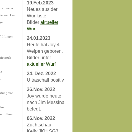
19.Feb.2023
us. Leider
Neues aus der
Wurfkiste
lie war. Der
Bilder
aktueller
gen
Wurf
 Prüfungen
24.01.2023
Heute hat Joy 4
Welpen geboren.
Bilder unter
sie noch
aktueller Wurf
ie
24. Dez. 2022
.
Ultraschall positiv
26.Nov. 2022
üfung vor.
Joy wurde heute
nach Jim Messina
din
belegt.
urchführen.
06.Nov. 2022
Zuchtschau
Kelly JKH SG3