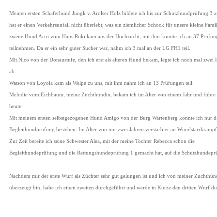
Meinen ersten Schäferhund Jungk v. Arolser Holz bildete ich bis zur Schutzhundprüfung 3 a
hat er einen Verkehrsunfall nicht überlebt, was ein ziemlicher Schock für unsere kleine Fami
zweite Hund Arro vom Haus Roki kam aus der Hochzucht, mit ihm konnte ich an 37 Prüfun
teilnehmen. Da er ein sehr guter Sucher war, nahm ich 3 mal an der LG FH1 teil.
Mit Nico von der Donaustufe, den ich erst als älteren Hund bekam, legte ich noch mal zwei
ab.
Watson von Loyola kam als Welpe zu uns, mit ihm nahm ich an 13 Prüfungen teil.
Melodie vom Eichbaum, meine Zuchthündin, bekam ich im Alter von einem Jahr und führe 
heute.
Mit meinem ersten selbstgezogenen Hund Amigo von der Burg Wartenberg konnte ich nur d
Begleithundprüfung bestehen. Im Alter von nur zwei Jahren verstarb er an Wundstarrkrampf
Zur Zeit bereite ich seine Schwester Alea, mit der meine Tochter Rebecca schon die
Begleithundeprüfung und die Rettungshundeprüfung 1 gemacht hat, auf die Schutzhundepr
Nachdem mir der erste Wurf als Züchter sehr gut gelungen ist und ich von meiner Zuchthün
überzeugt bin, habe ich einen zweiten durchgeführt und werde in Kürze den dritten Wurf d