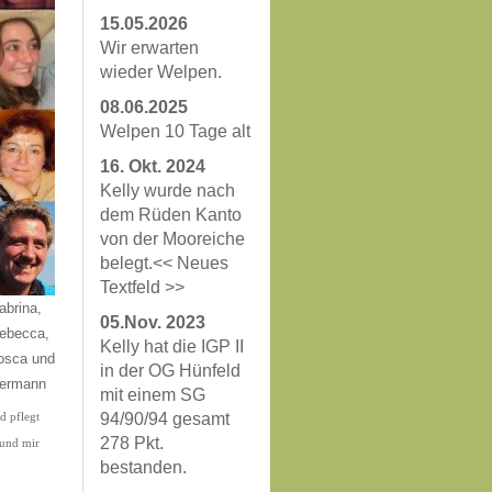
15.05.2026
Wir erwarten
wieder Welpen.
08.06.2025
Welpen 10 Tage alt
16. Okt. 2024
Kelly wurde nach
dem Rüden Kanto
von der Mooreiche
belegt.<< Neues
Textfeld >>
abrina,
05.Nov. 2023
ebecca,
Kelly hat die IGP II
osca und
in der OG Hünfeld
ermann
mit einem SG
94/90/94 gesamt
d pflegt
278 Pkt.
 und mir
bestanden.